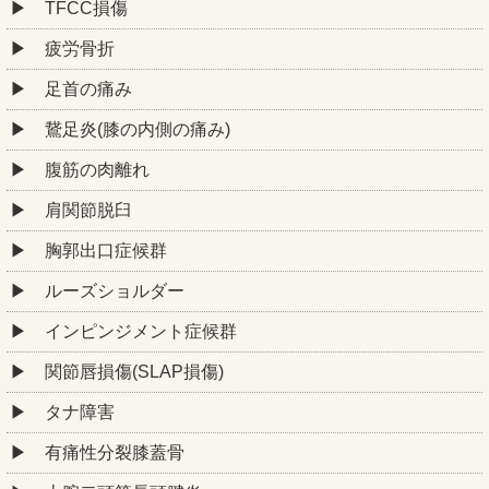
TFCC損傷
疲労骨折
足首の痛み
鵞足炎(膝の内側の痛み)
腹筋の肉離れ
肩関節脱臼
胸郭出口症候群
ルーズショルダー
インピンジメント症候群
関節唇損傷(SLAP損傷)
タナ障害
有痛性分裂膝蓋骨