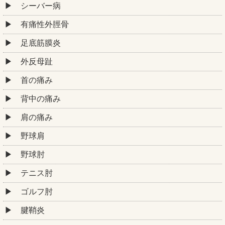
シーバー病
有痛性外脛骨
足底筋膜炎
外反母趾
首の痛み
背中の痛み
肩の痛み
野球肩
野球肘
テニス肘
ゴルフ肘
腱鞘炎