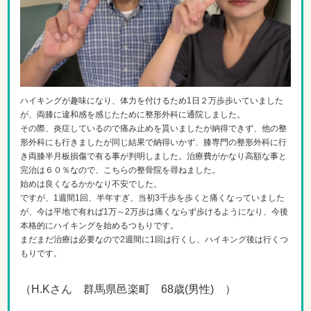
ハイキングが趣味になり、体力を付けるため1日２万歩歩いていました
が、両膝に違和感を感じたために整形外科に通院しました。
その際、炎症しているので痛み止めを貰いましたが納得できず、他の整
形外科にも行きましたが同じ結果で納得いかず、膝専門の整形外科に行
き両膝半月板損傷で有る事が判明しました。治療費がかなり高額な事と
完治は６０％なので、こちらの整骨院を尋ねました。
始めは良くなるかかなり不安でした。
ですが、1週間1回、半年すぎ、当初3千歩を歩くと痛くなっていました
が、今は平地で有れば1万～2万歩は痛くならず歩けるようになり、今後
本格的にハイキングを始めるつもりです。
まだまだ治療は必要なので2週間に1回は行くし、ハイキング後は行くつ
もりです。
（H.Kさん 群馬県邑楽町 68歳(男性) ）