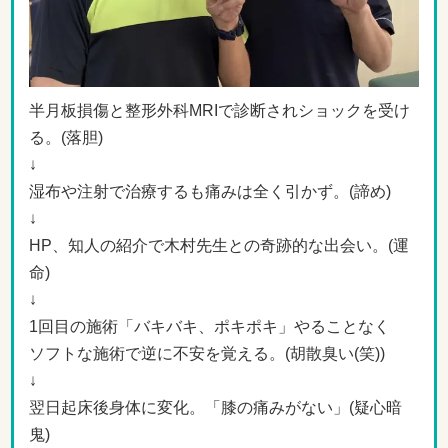
半月板損傷と整形外科MRIで診断されショックを受け
る。(落胆)
↓
湿布や注射で治療するも痛みは全く引かず。(諦め)
↓
HP、知人の紹介で木村先生との奇跡的な出会い。(運
命)
↓
1回目の施術「バキバキ、ポキポキ」やることなく
ソフトな施術で逆に不安を覚える。(胡散臭い(笑))
↓
翌日起床後身体に変化。「膝の痛みがない」(疑心暗
鬼)