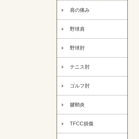
肩の痛み
野球肩
野球肘
テニス肘
ゴルフ肘
腱鞘炎
TFCC損傷