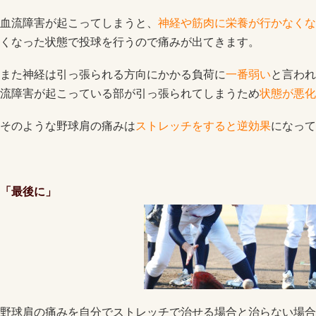
血流障害が起こってしまうと、
神経や筋肉に栄養が行かなくな
くなった状態で投球を行うので痛みが出てきます。
また神経は引っ張られる方向にかかる負荷に
一番弱い
と言われ
流障害が起こっている部が引っ張られてしまうため
状態が悪化
そのような野球肩の痛みは
ストレッチをすると逆効果
になって
「最後に」
野球肩の痛みを自分でストレッチで治せる場合と治らない場合