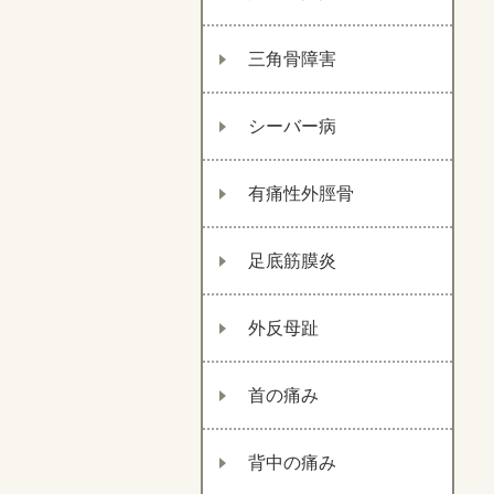
三角骨障害
シーバー病
有痛性外脛骨
足底筋膜炎
外反母趾
首の痛み
背中の痛み