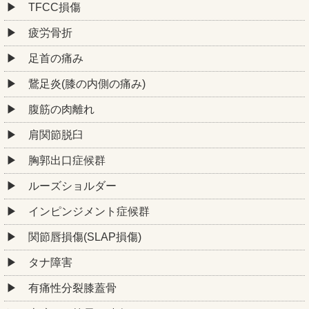
TFCC損傷
疲労骨折
足首の痛み
鵞足炎(膝の内側の痛み)
腹筋の肉離れ
肩関節脱臼
胸郭出口症候群
ルーズショルダー
インピンジメント症候群
関節唇損傷(SLAP損傷)
タナ障害
有痛性分裂膝蓋骨