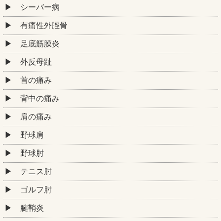
シーバー病
有痛性外脛骨
足底筋膜炎
外反母趾
首の痛み
背中の痛み
肩の痛み
野球肩
野球肘
テニス肘
ゴルフ肘
腱鞘炎