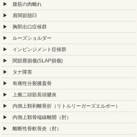
腹筋の肉離れ
肩関節脱臼
胸郭出口症候群
ルーズショルダー
インピンジメント症候群
関節唇損傷(SLAP損傷)
タナ障害
有痛性分裂膝蓋骨
上腕二頭筋長頭腱炎
内側上顆剥離骨折（リトルリーガーズエルボー）
内側上顆骨端線離開（肘）
離断性骨軟骨炎（肘）