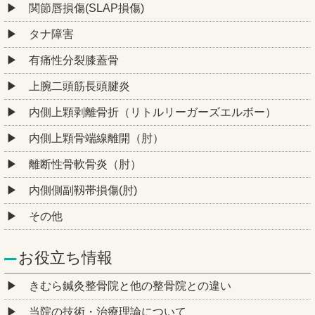
関節唇損傷(SLAP損傷)
タナ障害
有痛性分裂膝蓋骨
上腕二頭筋長頭腱炎
内側上顆剥離骨折（リトルリーガーズエルボー）
内側上顆骨端線離開（肘）
離断性骨軟骨炎（肘）
内側側副靱帯損傷(肘)
その他
お役立ち情報
きむら鍼灸整骨院と他の整骨院との違い
当院の技術・治療理論について