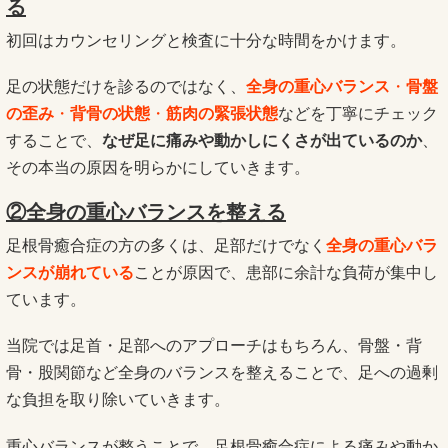
る
初回はカウンセリングと検査に十分な時間をかけます。
足の状態だけを診るのではなく、
全身の重心バランス
・
骨盤
の歪み
・
背骨の状態
・
筋肉の緊張状態
などを丁寧にチェック
することで、
なぜ足に痛みや動かしにくさが出ているのか
、
その本当の原因を明らかにしていきます。
②全身の重心バランスを整える
足根骨癒合症の方の多くは、足部だけでなく
全身の重心バラ
ンスが崩れている
ことが原因で、患部に余計な負荷が集中し
ています。
当院では足首・足部へのアプローチはもちろん、骨盤・背
骨・股関節など全身のバランスを整えることで、足への過剰
な負担を取り除いていきます。
重心バランスが整うことで、足根骨癒合症による痛みや動か