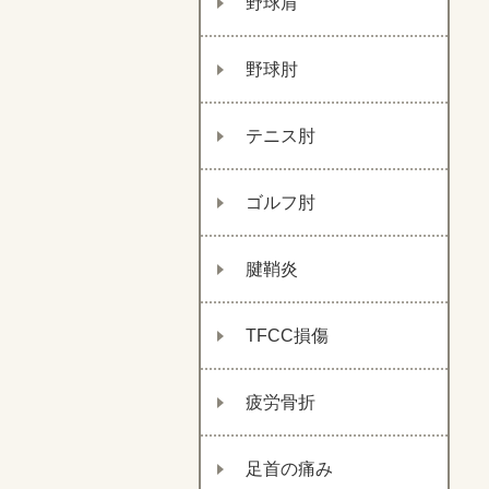
野球肩
野球肘
テニス肘
ゴルフ肘
腱鞘炎
TFCC損傷
疲労骨折
足首の痛み