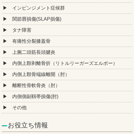
インピンジメント症候群
関節唇損傷(SLAP損傷)
タナ障害
有痛性分裂膝蓋骨
上腕二頭筋長頭腱炎
内側上顆剥離骨折（リトルリーガーズエルボー）
内側上顆骨端線離開（肘）
離断性骨軟骨炎（肘）
内側側副靱帯損傷(肘)
その他
お役立ち情報