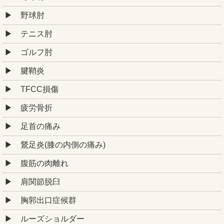
野球肘
テニス肘
ゴルフ肘
腱鞘炎
TFCC損傷
疲労骨折
足首の痛み
鵞足炎(膝の内側の痛み)
腹筋の肉離れ
肩関節脱臼
胸郭出口症候群
ルーズショルダー