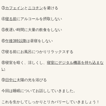
③
カフェイン
と
ニコチン
を避ける
④
寝る前
にアルコールを摂取しない
⑤夜遅い時間に大量の飲食をしない
⑥
午後3時以降
は昼寝をしない
⑦寝る前にお風呂につかりリラックスする
⑧寝室を暗く、涼しくし、
寝室にデジタル機器を持ち込まな
い
⑨
日中に
太陽の光を浴びる
今回は睡眠についてお話ししていきました。
これを生かしてしっかりとリカバリーしていきましょう！