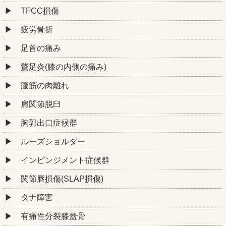
TFCC損傷
疲労骨折
足首の痛み
鵞足炎(膝の内側の痛み)
腹筋の肉離れ
肩関節脱臼
胸郭出口症候群
ルーズショルダー
インピンジメント症候群
関節唇損傷(SLAP損傷)
タナ障害
有痛性分裂膝蓋骨