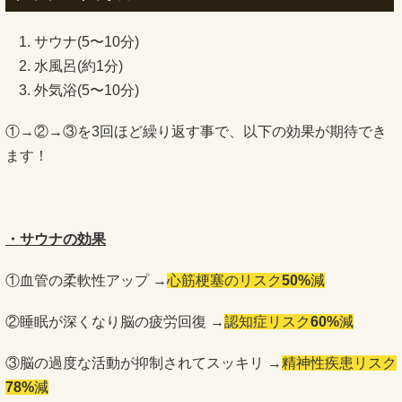
サウナ(5〜10分)
水風呂(約1分)
外気浴(5〜10分)
①→②→③を3回ほど繰り返す事で、以下の効果が期待でき
ます！
・サウナの効果
①血管の柔軟性アップ →
心筋梗塞のリスク
50%
減
②睡眠が深くなり脳の疲労回復 →
認知症リスク
60%
減
③脳の過度な活動が抑制されてスッキリ →
精神性疾患リスク
78%
減