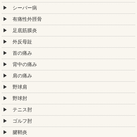
シーバー病
有痛性外脛骨
足底筋膜炎
外反母趾
首の痛み
背中の痛み
肩の痛み
野球肩
野球肘
テニス肘
ゴルフ肘
腱鞘炎